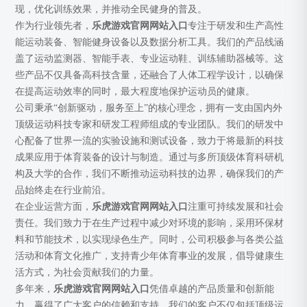
现，优化训练效果，并推动全民健身的普及。
作为行业领先者，
乐虎游戏官网网站入口
专注于研发和生产高性
能运动装备、智能健身设备以及数据分析工具。我们的产品线涵
盖了运动监测器、智能手表、专业运动鞋、训练辅助器械等。这
些产品不仅具备高科技含量，还融合了人体工程学设计，以确保
在提高运动效率的同时，最大程度地保护运动员的健康。
公司秉承“创新驱动，服务至上”的核心理念，拥有一支由国内外
顶级运动科技专家和研发工程师组成的专业团队。我们的研发中
心配备了世界一流的实验设施和测试设备，致力于将最新的科技
成果应用于体育装备的设计与制造。通过与多所顶级体育科研机
构及大学的合作，我们不断推动运动科技的边界，确保我们的产
品始终走在行业前沿。
在企业运营方面，
乐虎游戏官网网站入口
注重可持续发展和社会
责任。我们致力于在生产过程中减少对环境的影响，采用环保材
料和节能技术，以实现绿色生产。同时，公司积极参与各类公益
活动和体育文化推广，支持青少年体育事业的发展，倡导健康生
活方式，为社会贡献我们的力量。
多年来，
乐虎游戏官网网站入口
凭借卓越的产品质量和创新能
力，赢得了广大客户的信赖和支持。我们的客户不仅包括顶级运