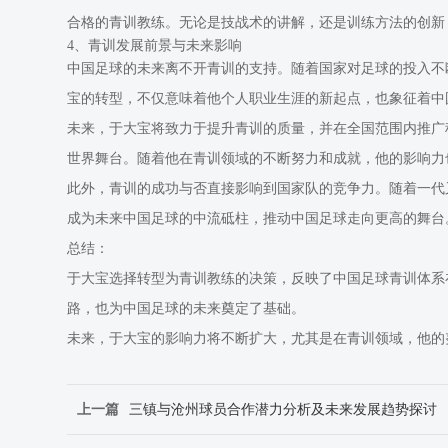
合格的青训教练。无论是技战术的讲解，还是训练方法的创新
4、青训发展前景与未来影响
中国足球的未来离不开青训的支持。随着国家对足球的投入不
宝的转型，不仅意味着他个人职业生涯的新起点，也象征着中
未来，于大宝将致力于提升青训的质量，并在全国范围内推广
世界舞台。随着他在青训领域的不断努力和成就，他的影响力
此外，青训的成功与否直接影响到国家队的竞争力。随着一代
成为未来中国足球的中流砥柱，推动中国足球走向更高的舞台
总结：
于大宝选择转型为青训教练的决策，反映了中国足球青训体系
路，也为中国足球的未来奠定了基础。
未来，于大宝的影响力将不断扩大，尤其是在青训领域，他的
上一篇
三镇与沧州球员合作潜力分析及未来发展趋势探讨