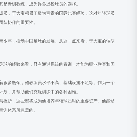
其是青训教练，成为许多退役球员的选择。
成员，于大宝积累了极为宝贵的国际比赛经验，这对年轻球员
团队协作的重要性。
青少年，推动中国足球的发展。从这一点来看，于大宝的转型
足球的经验来看，只有通过系统的青训，才能为职业联赛和国
着很多瓶颈，如教练员水平不高、基础设施不足等。作为一个
计划，并帮助他们克服训练中的各种困难。
与挫折，这些都将成为他培养年轻球员时的重要资产。他能够
青训体系所急需的。