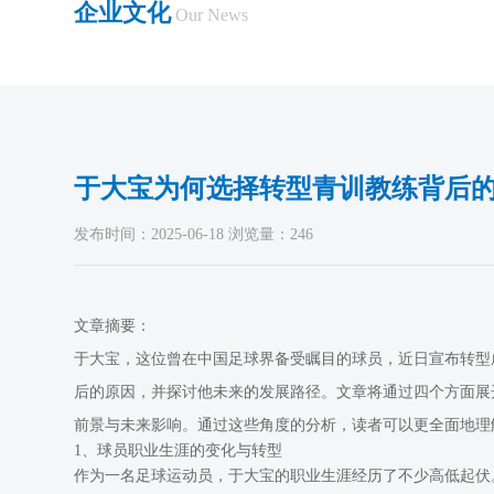
企业文化
Our News
于大宝为何选择转型青训教练背后
发布时间：2025-06-18 浏览量：246
文章摘要：
于大宝，这位曾在中国足球界备受瞩目的球员，近日宣布转型
后的原因，并探讨他未来的发展路径。文章将通过四个方面展
前景与未来影响。通过这些角度的分析，读者可以更全面地理
1、球员职业生涯的变化与转型
作为一名足球运动员，于大宝的职业生涯经历了不少高低起伏