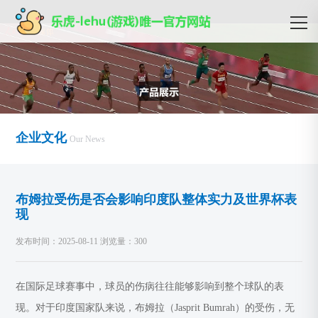
企业文化
Our News
布姆拉受伤是否会影响印度队整体实力及世界杯表
现
发布时间：2025-08-11 浏览量：300
在国际足球赛事中，球员的伤病往往能够影响到整个球队的表
现。对于印度国家队来说，布姆拉（Jasprit Bumrah）的受伤，无