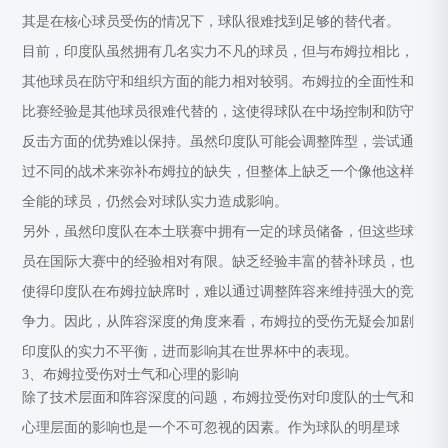
其是在核心球员受伤的情况下，球队很难找到足够的替代者。
目前，印度队虽然拥有几名实力不凡的球员，但与布姆拉相比，
其他球员在防守和组织方面的能力相对较弱。布姆拉的全面性和
比赛经验是其他球员很难代替的，这使得球队在中场控制和防守
反击方面的优势难以保持。虽然印度队可能会调整阵型，尝试通
过不同的战术来弥补布姆拉的缺失，但整体上缺乏一个像他这样
全能的球员，仍然会对球队实力造成影响。
另外，虽然印度队在本土联赛中拥有一定的球员储备，但这些球
员在国际大赛中的经验相对有限。缺乏经验丰富的替补球员，也
使得印度队在布姆拉缺席时，难以通过调整阵容来维持强大的竞
争力。因此，从阵容深度的角度来看，布姆拉的受伤无疑会加剧
印度队的实力不平衡，进而影响其在世界杯中的表现。
3、布姆拉受伤对士气和心理的影响
除了技术层面和阵容深度的问题，布姆拉受伤对印度队的士气和
心理层面的影响也是一个不可忽视的因素。作为球队的明星球