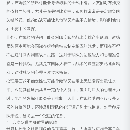
员，布姆拉的缺席可能会导致球队的士气下滑。队友们对布姆拉
的依赖性较强，尤其是在关键比赛中，布姆拉常常是决定胜负的
关键球员。他的伤缺可能让其他球员产生不安情绪，影响到他们
在比赛中的发挥。
此外，布姆拉的受伤可能会对印度队的战术安排产生影响。教练
团队原本可能会围绕布姆拉的特点制定相应的战术，而现在不得
不在短时间内调整战术思路，这对于球队的适应能力和心理准备
都是一种挑战。尤其是在国际大赛中，战术的调整需要迅速而精
准，这对球队的心理素质要求极高。
心理层面的不确定性也可能导致球员在场上无法发挥出最佳水
平。即使其他球员具备一定的个人能力，但面对巨大的心理压力
时，他们的发挥可能会受到抑制。因此，布姆拉受伤不仅仅是人
员的替换问题，还涉及到球队的心理调适和士气恢复。对于印度
队来说，这将是一个艰巨的任务。
4、印度队世界杯前景的影响
世界杯作为全球最顶级的足球赛事，每一支参赛队伍都需要具备