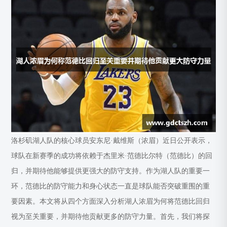
洛杉矶湖人队的核心球员安东尼·戴维斯（浓眉）近日公开表示，
球队在新赛季的成功将依赖于杰里米·范德比尔特（范德比）的回
归，并期待他能够提供更强大的防守支持。作为湖人队的重要一
环，范德比的防守能力和身心状态一直是球队能否突破重围的重
要因素。本文将从四个方面深入分析湖人浓眉为何将范德比回归
视为至关重要，并期待他贡献更多的防守力量。首先，我们将探