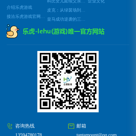
科比女儿延续父亲遗志 努力推动女性运动员发展与平等机会
企业文化
介绍乐虎游戏
皮克：从绿茵场到音符间 足球与音乐的完美交融与创新之路
接洽乐虎游戏官网老虎机
皇马成功逆袭的三大战略布局与关键因素解析
咨询热线
邮箱
13594780178
tantamount@qq.com