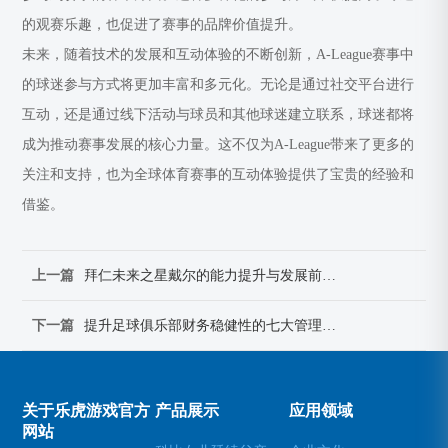
的观赛乐趣，也促进了赛事的品牌价值提升。
未来，随着技术的发展和互动体验的不断创新，A-League赛事中
的球迷参与方式将更加丰富和多元化。无论是通过社交平台进行
互动，还是通过线下活动与球员和其他球迷建立联系，球迷都将
成为推动赛事发展的核心力量。这不仅为A-League带来了更多的
关注和支持，也为全球体育赛事的互动体验提供了宝贵的经验和
借鉴。
上一篇
拜仁未来之星戴尔的能力提升与发展前景分析
下一篇
提升足球俱乐部财务稳健性的七大管理策略与实践方法
关于乐虎游戏官方
产品展示
应用领域
网站