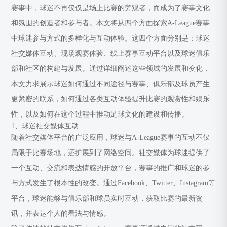
赛事中，球迷不再仅仅是场上比赛的旁观者，而成为了赛事文化
和氛围的创造者和参与者。本文将从四个方面探索A-League赛事
中球迷参与方式的多样化与互动体验。这四个方面分别是：球迷
社交媒体互动、现场观赛体验、线上赛事互动平台以及球迷俱乐
部和社区的构建与发展。通过详细阐述这些领域的发展和变化，
本文力求展示球迷如何通过不同途径与赛事、俱乐部及球员产生
更紧密的联系，如何通过各类互动体验提升比赛的观赏性和娱乐
性，以及如何在这个过程中推动足球文化的建设和传播。
1、球迷社交媒体互动
随着社交媒体平台的广泛应用，球迷与A-League赛事的互动不仅
局限于比赛场地，还扩展到了网络空间。社交媒体为球迷提供了
一个互动、交流和表达情感的开放平台，赛事的推广和球迷的参
与方式发生了根本性的改变。通过Facebook、Twitter、Instagram等
平台，球迷能够与俱乐部和球员实时互动，获取比赛的最新资
讯，并表达个人的看法与情感。