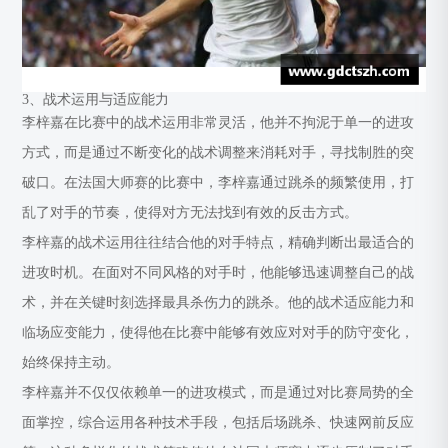
3、战术运用与适应能力
李梓嘉在比赛中的战术运用非常灵活，他并不拘泥于单一的进攻
方式，而是通过不断变化的战术调整来消耗对手，寻找制胜的突
破口。在法国大师赛的比赛中，李梓嘉通过跳杀的频繁使用，打
乱了对手的节奏，使得对方无法找到有效的反击方式。
李梓嘉的战术运用往往结合他的对手特点，精确判断出最适合的
进攻时机。在面对不同风格的对手时，他能够迅速调整自己的战
术，并在关键时刻选择最具杀伤力的跳杀。他的战术适应能力和
临场应变能力，使得他在比赛中能够有效应对对手的防守变化，
始终保持主动。
李梓嘉并不仅仅依赖单一的进攻模式，而是通过对比赛局势的全
面掌控，综合运用各种技术手段，包括后场跳杀、快速网前反应