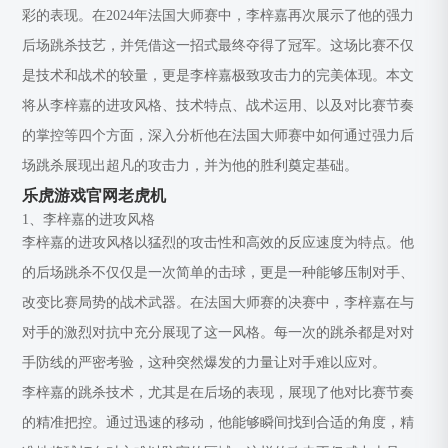
彩的表现。在2024年法国大师赛中，李梓嘉再次展示了他的强力
后场跳杀技艺，并凭借这一招式最终夺得了冠军。这场比赛不仅
是技术和战术的较量，更是李梓嘉极致攻击力的完美体现。本文
将从李梓嘉的进攻风格、技术特点、战术运用、以及对比赛节奏
的掌控等四个方面，深入分析他在法国大师赛中如何通过强力后
场跳杀展现出超凡的攻击力，并为他的胜利奠定基础。
乐虎游戏官网老虎机
1、李梓嘉的进攻风格
李梓嘉的进攻风格以猛烈的攻击性和高效的反应速度为特点。他
的后场跳杀不仅仅是一次简单的击球，更是一种能够压制对手、
改变比赛局势的战术武器。在法国大师赛的决赛中，李梓嘉在与
对手的激烈对抗中充分展现了这一风格。每一次的跳杀都是对对
手防线的严密考验，这种突然爆发的力量让对手难以应对。
李梓嘉的跳杀技术，尤其是在后场的表现，展现了他对比赛节奏
的精准把控。通过迅速的移动，他能够瞬间找到合适的角度，精