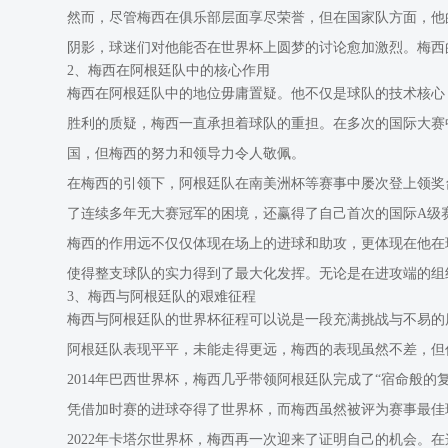
然而，尽管梅西在俱乐部层面享尽荣誉，但在国家队方面，他
阴影，球迷们对他能否在世界杯上圆梦的讨论愈加激烈。梅西
2、梅西在阿根廷队中的核心作用
梅西在阿根廷队中的地位毋庸置疑。他不仅是球队的技术核心
胜利的质疑，梅西一直承担着球队的重担。在多次的国际大赛
国，但梅西的努力和领导力令人敬佩。
在梅西的引领下，阿根廷队在南美洲杯等赛事中屡次登上领奖
了连续多年无大赛冠军的困境，还赢得了自己首次的国际A级
梅西的作用远不仅仅体现在场上的进球和助攻，更体现在他在
使得整支球队的实力得到了最大化发挥。无论是在进攻端的组
3、梅西与阿根廷队的艰难征程
梅西与阿根廷队的世界杯征程可以说是一段充满挑战与不易的
阿根廷队表现平平，未能走得更远，梅西的表现虽然不差，但
2014年巴西世界杯，梅西几乎带领阿根廷队完成了“宿命般
凭借加时赛的进球夺得了世界杯，而梅西虽然被评为赛事最佳
2022年卡塔尔世界杯，梅西再一次迎来了证明自己的机会