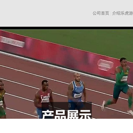
公司首页
介绍乐虎游