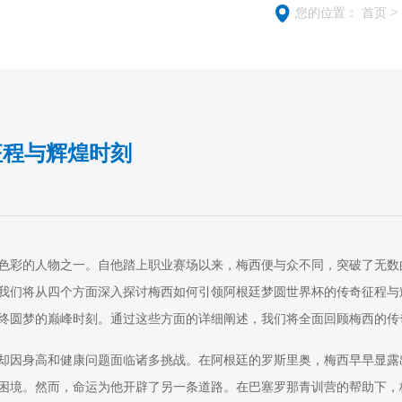
>
您的位置：
首页
征程与辉煌时刻
色彩的人物之一。自他踏上职业赛场以来，梅西便与众不同，突破了无数的
我们将从四个方面深入探讨梅西如何引领阿根廷梦圆世界杯的传奇征程与
终圆梦的巅峰时刻。通过这些方面的详细阐述，我们将全面回顾梅西的传
却因身高和健康问题面临诸多挑战。在阿根廷的罗斯里奥，梅西早早显露
困境。然而，命运为他开辟了另一条道路。在巴塞罗那青训营的帮助下，