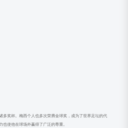
诸多奖杯。梅西个人也多次荣膺金球奖，成为了世界足坛的代
力也使他在球场外赢得了广泛的尊重。