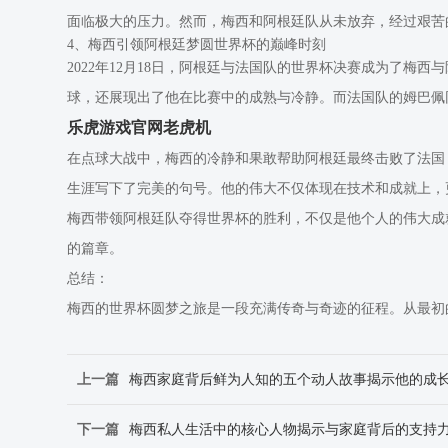
面临极大的压力。然而，梅西和阿根廷队从未放弃，经过艰苦
4、梅西引领阿根廷梦圆世界杯的巅峰时刻
2022年12月18日，阿根廷与法国队的世界杯决赛成为了
球，还展现出了他在比赛中的成熟与冷静。而法国队的姆巴佩
乐虎游戏官网老虎机
在点球大战中，梅西的冷静和果敢帮助阿根廷最终击败了法国
生涯写下了完美的句号。他的伟大不仅体现在技术和成就上，
梅西带领阿根廷队夺得世界杯的胜利，不仅是他个人的伟大成
的篇章。
总结：
梅西的世界杯圆梦之旅是一段充满传奇与奇迹的征程。从最初
上一篇
梅西家庭背后鲜为人知的五个动人故事揭示他的成
下一篇
梅西私人生活中的核心人物揭示与家庭背后的支持