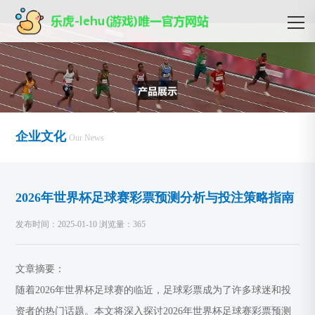
企业文化
Our News
2026年世界杯足球赛彩票预测分析与投注策略指南
发布时间：2025-01-10 浏览量：365
文章摘要：
随着2026年世界杯足球赛的临近，足球彩票成为了许多球迷和投
资者的热门话题。本文将深入探讨2026年世界杯足球赛彩票预测