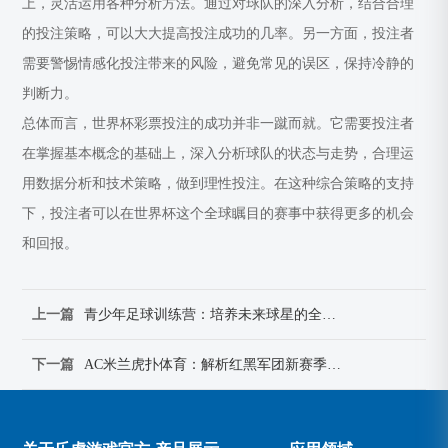
上，灵活运用各种分析方法。通过对球队的深入分析，结合合理
的投注策略，可以大大提高投注成功的几率。另一方面，投注者
需要警惕情感化投注带来的风险，避免常见的误区，保持冷静的
判断力。
总体而言，世界杯彩票投注的成功并非一蹴而就。它需要投注者
在掌握基本概念的基础上，深入分析球队的状态与走势，合理运
用数据分析和技术策略，做到理性投注。在这种综合策略的支持
下，投注者可以在世界杯这个全球瞩目的赛事中获得更多的机会
和回报。
上一篇
青少年足球训练营：培养未来球星的全方位成长计划与发展路径
下一篇
AC米兰虎扑体育：解析红黑军团新赛季阵容变化与战术革新