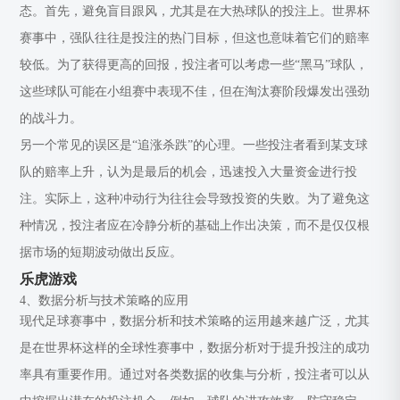
态。首先，避免盲目跟风，尤其是在大热球队的投注上。世界杯
赛事中，强队往往是投注的热门目标，但这也意味着它们的赔率
较低。为了获得更高的回报，投注者可以考虑一些“黑马”球队，
这些球队可能在小组赛中表现不佳，但在淘汰赛阶段爆发出强劲
的战斗力。
另一个常见的误区是“追涨杀跌”的心理。一些投注者看到某支球
队的赔率上升，认为是最后的机会，迅速投入大量资金进行投
注。实际上，这种冲动行为往往会导致投资的失败。为了避免这
种情况，投注者应在冷静分析的基础上作出决策，而不是仅仅根
据市场的短期波动做出反应。
乐虎游戏
4、数据分析与技术策略的应用
现代足球赛事中，数据分析和技术策略的运用越来越广泛，尤其
是在世界杯这样的全球性赛事中，数据分析对于提升投注的成功
率具有重要作用。通过对各类数据的收集与分析，投注者可以从