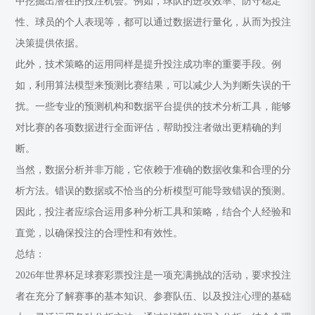
中挖掘出潜在的投注机会。例如，球队的进攻效率、防守稳定
性、球员的个人表现等，都可以通过数据进行量化，从而为投注
决策提供依据。
此外，技术策略的运用同样是提升投注成功率的重要手段。例
如，利用算法模型来预测比赛结果，可以减少人为判断失误的干
扰。一些专业的预测机构和数据平台提供的技术分析工具，能够
对比赛的各项数据进行全面评估，帮助投注者做出更精确的判
断。
当然，数据分析并非万能，它依赖于准确的数据收集和合理的分
析方法。错误的数据或不恰当的分析模型可能导致错误的预测。
因此，投注者应综合运用多种分析工具和策略，结合个人经验和
直觉，以确保投注的合理性和有效性。
总结：
2026年世界杯足球赛彩票投注是一项充满挑战的活动，要求投注
者在充分了解赛事的基本知识、参赛队伍、以及投注心理的基础