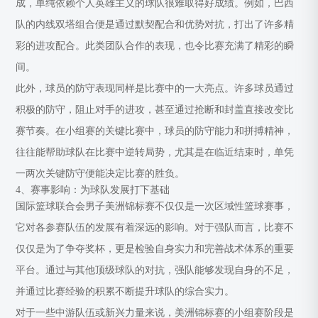
成，单纯依赖个人英雄主义的球队很难取得好成绩。例如，巴西
队的内线双塔组合便是通过默契配合和优势对抗，打出了许多精
彩的进攻配合。此类团队合作的表现，也令比赛充满了精彩的瞬
间。
此外，球员的防守表现同样是比赛中的一大亮点。许多球员通过
积极的防守，阻止对手的进攻，甚至通过抢断和封盖直接改变比
赛节奏。在小组赛的关键比赛中，球员的防守能力和拼搏精神，
往往能帮助球队在比赛中逆转局势，尤其是在临近结束时，单凭
一两次关键防守便能决定比赛的胜负。
4、赛事影响：为球队发展打下基础
国际篮球联合会男子美洲锦标赛不仅仅是一次区域性篮球赛事，
它对各参赛队伍的发展有着深远的影响。对于强队而言，比赛不
仅仅是为了争夺奖杯，更是检验自身实力和完善战术体系的重要
平台。通过与其他顶级球队的对抗，强队能够发现自身的不足，
并通过比赛经验的积累不断提升球队的综合实力。
对于一些中游队伍或新兴力量来说，美洲锦标赛的小组赛阶段是