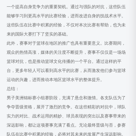
一个提高自身竞争力的重要契机。通过与强队的对抗，这些队伍
能够学习到更高水平的比赛经验，进而改进自身的技战术水平。
这些队伍在比赛中积累的经验，不仅对本次比赛有帮助，也为未
来的国际大赛打下了坚实的基础。
此外，赛事对于篮球在地区的推广也具有重要意义。比赛期间，
观众的热情高涨，媒体的关注度不断提升，赛事不仅仅是一场场
篮球对抗，也是推动篮球文化传播的一个平台。通过这样的平
台，更多年轻人可以看到高水平的比赛，从而激发他们参与篮球
运动的兴趣，进而推动本地区篮球水平的整体提升。
总结：
男子美洲锦标赛小组赛阶段，充满了悬念和激情。各支队伍为了
争夺晋级资格，展开了激烈的竞争。在这些精彩的对抗中，球队
实力的对比、战术运用的精妙、球员表现的突出以及赛事带来的
深远影响，都让这项赛事充满了看点。无论最终晋级与否，参赛
队伍在比赛中积累的经验，必将对其未来的发展产生深远影响。