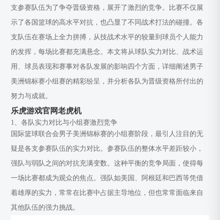
支参赛队伍为了争夺晋级资格，展开了激烈的竞争。比赛不仅展
示了各国篮球的高水平对抗，也凸显了不同战术打法的碰撞。各
支队伍在赛场上全力拼搏，从技战术水平的较量到球员个人能力
的发挥，每场比赛都充满悬念。本文将从球队实力对比、战术运
用、球员表现和赛事对各队发展的影响四个方面，详细阐述男子
美洲锦标赛小组赛的精彩纷呈，并分析各队为晋级资格所付出的
努力与成就。
乐虎游戏官网老虎机
1、各队实力对比与小组赛激烈竞争
国际篮球联合会男子美洲锦标赛的小组赛阶段，最引人注目的无
疑是各支参赛队伍的实力对比。参赛队伍的整体水平差距较小，
强队与弱队之间的对抗充满变数。这种平衡的竞争局面，使得每
一场比赛都成为观众的焦点。强队如美国、阿根廷和巴西等凭借
着雄厚的实力，常常在比赛中占据主导地位，但也常常面临来自
其他队伍的强力挑战。