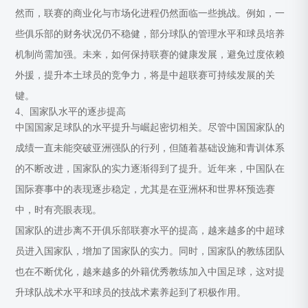
然而，联赛的商业化与市场化进程仍然面临一些挑战。例如，一
些俱乐部的财务状况仍不稳健，部分球队的管理水平和球员培养
机制尚需加强。未来，如何保持联赛的健康发展，避免过度依赖
外援，提升本土球员的竞争力，将是中超联赛可持续发展的关
键。
4、国家队水平的逐步提高
中国国家足球队的水平提升与崛起密切相关。尽管中国国家队的
成绩一直未能突破亚洲强队的行列，但随着基础设施和青训体系
的不断改进，国家队的实力逐渐得到了提升。近年来，中国队在
国际赛事中的表现逐步稳定，尤其是在亚洲杯和世界杯预选赛
中，时有亮眼表现。
国家队的进步离不开俱乐部联赛水平的提高，越来越多的中超球
员进入国家队，增加了国家队的实力。同时，国家队的教练团队
也在不断优化，越来越多的外籍优秀教练加入中国足球，这对提
升球队战术水平和球员的技战术素养起到了积极作用。