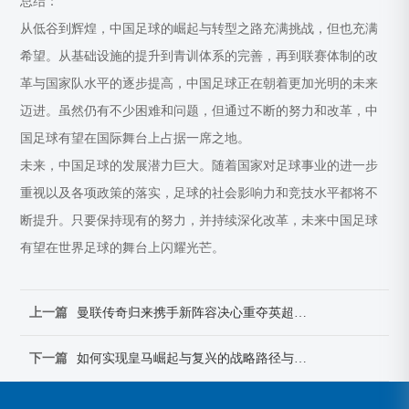
总结：
从低谷到辉煌，中国足球的崛起与转型之路充满挑战，但也充满
希望。从基础设施的提升到青训体系的完善，再到联赛体制的改
革与国家队水平的逐步提高，中国足球正在朝着更加光明的未来
迈进。虽然仍有不少困难和问题，但通过不断的努力和改革，中
国足球有望在国际舞台上占据一席之地。
未来，中国足球的发展潜力巨大。随着国家对足球事业的进一步
重视以及各项政策的落实，足球的社会影响力和竞技水平都将不
断提升。只要保持现有的努力，并持续深化改革，未来中国足球
有望在世界足球的舞台上闪耀光芒。
上一篇
曼联传奇归来携手新阵容决心重夺英超冠军荣耀
下一篇
如何实现皇马崛起与复兴的战略路径与发展蓝图分析