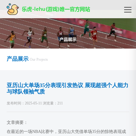
产品展示
Our Projects
亚历山大单场35分表现引发热议 展现超强个人能力
与球队领袖气质
发布时间：2025-05-11 浏览量：211
文章摘要：
在最近的一场NBA比赛中，亚历山大凭借单场35分的惊艳表现成