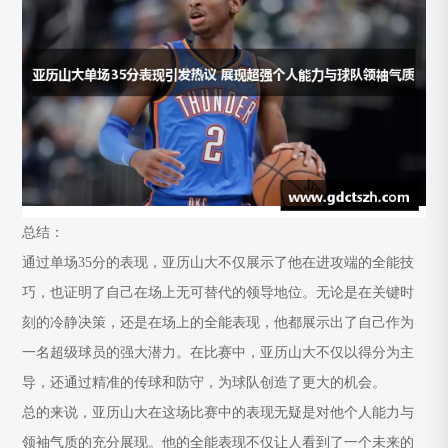
总结：
通过单场35分的表现，亚历山大不仅展示了他在进攻端的全能技
巧，也证明了自己在场上无可替代的领导地位。无论是在关键时
刻的冷静决策，还是在场上的全能表现，他都展示出了自己作为
一名超级球员的强大潜力。在比赛中，亚历山大不仅以得分为主
导，还通过精准的传球和防守，为球队创造了更大的机会。
总的来说，亚历山大在这场比赛中的表现无疑是对他个人能力与
领袖气质的充分展现。他的全能表现不仅让人看到了一个未来的