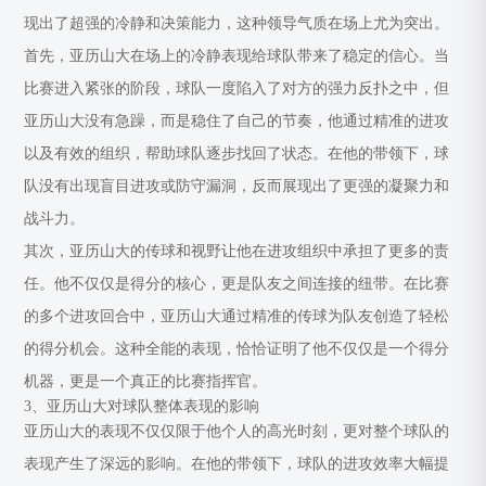
现出了超强的冷静和决策能力，这种领导气质在场上尤为突出。
首先，亚历山大在场上的冷静表现给球队带来了稳定的信心。当
比赛进入紧张的阶段，球队一度陷入了对方的强力反扑之中，但
亚历山大没有急躁，而是稳住了自己的节奏，他通过精准的进攻
以及有效的组织，帮助球队逐步找回了状态。在他的带领下，球
队没有出现盲目进攻或防守漏洞，反而展现出了更强的凝聚力和
战斗力。
其次，亚历山大的传球和视野让他在进攻组织中承担了更多的责
任。他不仅仅是得分的核心，更是队友之间连接的纽带。在比赛
的多个进攻回合中，亚历山大通过精准的传球为队友创造了轻松
的得分机会。这种全能的表现，恰恰证明了他不仅仅是一个得分
机器，更是一个真正的比赛指挥官。
3、亚历山大对球队整体表现的影响
亚历山大的表现不仅仅限于他个人的高光时刻，更对整个球队的
表现产生了深远的影响。在他的带领下，球队的进攻效率大幅提