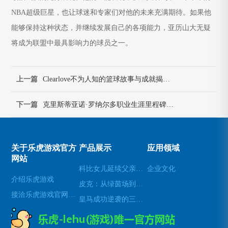
NBA超级巨星，也让球迷和专家们对他的未来充满期待。如果他
能够保持这种状态，并继续发展自己的各项能力，亚历山大无疑
将成为联盟中最具影响力的球员之一。
上一篇
Clearlove不为人知的篮球故事与成就揭秘他的奋斗历程与传奇瞬间
下一篇
克里斯蒂亚诺·罗纳尔多职业生涯里程碑与成就回顾
关于乐虎游戏官方
产品展示
应用领域
网站
科比女儿延续父亲遗志 努力推动女性运动员发展与平等机会
企业文化
介绍乐虎游戏
皮克：从绿茵场到音符间 足球与音乐的完美交融与创新之路
接洽乐虎游戏官网老虎机
皇马成功逆袭的三大战略布局与关键因素解析