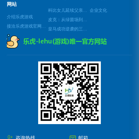
网站
科比女儿延续父亲遗志 努力推动女性运动员发展与平等机会
企业文化
介绍乐虎游戏
皮克：从绿茵场到音符间 足球与音乐的完美交融与创新之路
接洽乐虎游戏官网老虎机
皇马成功逆袭的三大战略布局与关键因素解析
咨询热线
邮箱