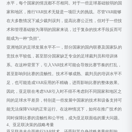
水平，每个国家的情况都不尽相同。对于一些足球基础较弱的国
家和地区，推行VAR技术无疑是一项巨大的挑战。尽管VAR能够
在大多数情况下减少裁判误判，提高比赛公正性，但对于一些技
术和管理基础较为薄弱的国家来说，过于复杂的技术手段反而可
能成为一种“负担”。
亚洲地区的足球发展水平不一，部分国家的国内联赛及国家队的
竞技水平较低，甚至部分国家缺乏专业的足球裁判员和培训体
系。在这种背景下，引入VAR技术可能会导致比赛节奏的打乱，
甚至影响到比赛的流畅性。技术不够成熟、裁判员的培训水平不
足，也可能造成VAR应用的不精确，进而影响比赛的整体效果。
因此，亚足联在考虑VAR引入时不得不考虑到不同国家和地区之
间的足球水平差异，特别是一些发展中国家的技术和设备支持可
能无法保障VAR的正常运行。在这种情况下，如何在推广技术的
同时保障比赛的流畅性和公平性，成为亚足联面临的重大问题。
4、亚足联决策的战略考量
亚足联并未全面推行VAR技术，还受到其自身战略考量的影响。