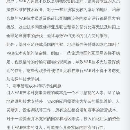
此外，VAR的实施不仅仅是场地设备的提升，更需要专业的人员
操作和维护技术设备。对于一些经济状况较为落后的地区，培养
合格的VAR技术员以及保证比赛期间设备的稳定运行都是巨大的
挑战。这些技术问题使得亚足联世预赛的部分比赛无法及时跟上
全球足球赛事的步伐，最终导致VAR技术的引入受到限制。
此外，部分亚足联成员国的气候、地理条件等特殊因素也加剧了
VAR技术实施的复杂性。例如，一些偏远地区的互联网连接不稳
定，视频信号的传输可能会出现问题，导致VAR技术无法发挥预
期的作用。这些客观条件使得亚足联在推行VAR时不得不考虑更
加实际的技术限制。
2、赛事管理成本和可行性问题
引入VAR技术对赛事管理的成本是一个不可忽视的因素。除了场
地建设和技术支持外，VAR的应用需要较为复杂的系统维护、人
员培训、设备调试等工作，所有这些都会增加赛事的运营成本。
对于一些资金并不充裕的国家和地区来说，投入如此巨大的资金
用于VAR技术的引入，可能并不具备实际的经济可行性。