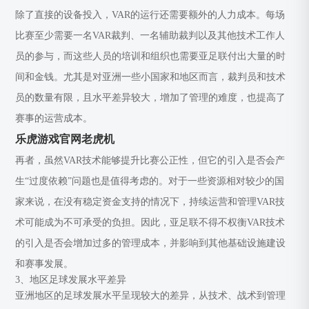
除了直接的设备投入，VAR的运行还需要额外的人力成本。每场
比赛至少需要一名VAR裁判、一名辅助裁判以及其他技术工作人
员的参与，而这些人员的培训和组织也需要亚足联付出大量的时
间和金钱。尤其是对亚洲一些小国家和地区而言，裁判员和技术
员的数量有限，且水平差异较大，增加了管理的难度，也提高了
赛事的运营成本。
乐虎游戏官网老虎机
再者，虽然VAR技术能够提升比赛公正性，但它的引入是否会产
生“过度依赖”问题也是值得考虑的。对于一些资源相对较少的国
家来说，在没有稳定资金支持的情况下，持续运营和管理VAR技
术可能成为不可承受的负担。因此，亚足联不得不权衡VAR技术
的引入是否会增加过多的管理成本，并影响到其他基础设施建设
和赛事发展。
3、地区足球发展水平差异
亚洲地区的足球发展水平呈现较大的差异，从技术、战术到管理