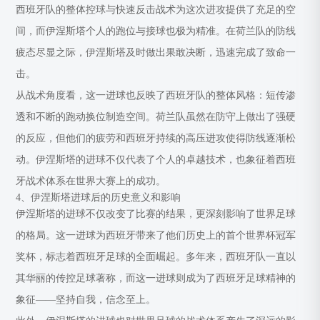
西班牙队的整体控球与快速反击战术为这次进攻提供了充足的空
间，而伊涅斯塔个人的跑位与接球也极为精准。在荷兰队的防线
疲态尽显之际，伊涅斯塔及时做出果敢决断，迅速完成了致命一
击。
从战术角度看，这一进球也反映了西班牙队的整体风格：短传渗
透和不断的跑动换位制造空间。荷兰队虽然在防守上做出了强硬
的反应，但他们的疲劳和西班牙持续的高压进攻使得防线逐渐松
动。伊涅斯塔的进球不仅代表了个人的卓越技术，也象征着西班
牙战术体系在世界大赛上的成功。
4、伊涅斯塔进球后的历史意义和影响
伊涅斯塔的进球不仅改变了比赛的结果，更深刻影响了世界足球
的格局。这一进球为西班牙带来了他们历史上的首个世界杯冠军
奖杯，标志着西班牙足球的全面崛起。多年来，西班牙队一直以
其华丽的传控足球著称，而这一进球则成为了西班牙足球精神的
象征——坚持自我，信念至上。