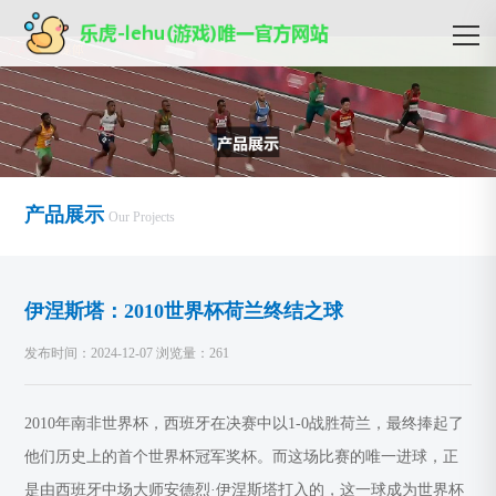
产品展示
Our Projects
伊涅斯塔：2010世界杯荷兰终结之球
发布时间：2024-12-07 浏览量：261
2010年南非世界杯，西班牙在决赛中以1-0战胜荷兰，最终捧起了
他们历史上的首个世界杯冠军奖杯。而这场比赛的唯一进球，正
是由西班牙中场大师安德烈·伊涅斯塔打入的，这一球成为世界杯