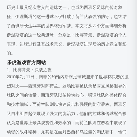
历史上最具纪实意义的进球之一，也成为西班牙足球的传奇象
征。伊涅斯塔的这一进球不仅打破了荷兰队顽强的防守，也终结
了西班牙长达44年的世界杯冠军梦。本文将从四个方面详细分析
伊涅斯塔的这一经典进球，分别是：比赛背景、伊涅斯塔的个人
表现、进球过程及其战术意义、伊涅斯塔进球后的历史意义和影
响。
乐虎游戏官方网站
1、比赛背景：决战之夜
2010年7月11日，南非的约翰内斯堡足球城迎来了世界杯决赛的激
烈对决——西班牙对阵荷兰。这场比赛被认为是两支风格迥异的
球队之间的较量，西班牙队以传控为核心，强调球队的整体配合
和技术细腻，而荷兰队则以快速反击和强硬的防守著称。西班牙
队自小组赛起便展现了强大的统治力，他们的控球和传球配合被
认为是世界上最具观赏性和效率的；而荷兰队则在赛程中展现了
顽强的战斗精神，尤其是在面对巴西和乌拉圭的淘汰赛中，他们