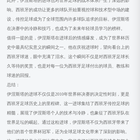
此外，伊涅斯塔的进球也对世界足球的战术体系产生了深远的影
响。西班牙的成功让更多的球队开始重视控球和技术型中场的建
设，传控足球成为了全球范围内许多球队追求的目标。伊涅斯塔
在决赛中的冷静和技巧，也成为了未来年轻球员学习的榜样。
值得一提的是，伊涅斯塔在进球后的情感爆发，成为了世界杯历
史中最具纪实意义的瞬间之一。他在庆祝进球时，望向看台上的
西班牙球迷，眼中充满了泪水。这个瞬间不仅是对西班牙足球长
久等待的奖赏，也是对每一位为西班牙足球付出的球员、教练和
球迷的回报。
总结：
伊涅斯塔的进球不仅仅是2010年世界杯决赛的决定性时刻，更是
西班牙足球历史上的里程碑。这一进球集结了西班牙传控足球的
精髓，展现了伊涅斯塔个人的技术与冷静，也象征了西班牙队在
世界足坛的崛起。通过这粒进球，伊涅斯塔不仅为西班牙带来了
他们的首个世界杯冠军，还为全球足球文化带来了深刻的影响。