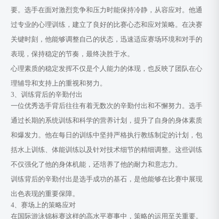
要。选手在面对激烈竞争和压力时能保持冷静，从容应对。他通
过专业的心理训练，建立了良好的比赛心态和应对策略。在决赛
关键时刻，他能够调整自己的状态，迅速适应赛场环境和对手的
表现，保持稳定的节奏，最终决胜于水。
心理素质的稳定发挥不仅是个人能力的体现，也反映了团队在心
理辅导和支持上的重视和努力。
3、训练背后的辛勤付出
一位优秀选手背后往往有着无数次的辛勤付出和不懈努力。选手
通过长期的系统训练和科学的营养计划，提升了自身的身体素质
和爆发力。他在每日的训练中坚持严格执行教练制定的计划，包
括水上训练、体能训练以及针对技术细节的精细调整。这些训练
不仅强化了他的身体机能，还培养了他的耐力和意志力。
训练背后的辛勤付出是选手成功的基石，是他能够在比赛中展现
出色表现的重要保障。
4、赛场上的策略应对
在国际游泳锦标赛这样的高水平赛事中，策略的运用至关重要。