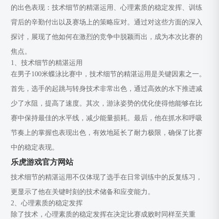
的出色表现：技术细节的精湛运用、心理素质的稳定发挥、训练
背后的辛勤付出以及赛场上的策略应对。通过对这些方面的深入
探讨，展现了他如何在激烈的竞争中脱颖而出，成为本次比赛的
焦点。
1、技术细节的精湛运用
在男子100米蝶泳比赛中，技术细节的精湛运用是关键因素之一。
首先，选手的起跳与转身技术非常出色，通过高效的水下推进减
少了水阻，提高了速度。其次，游泳姿势的优化使得他能够在比
赛中保持最佳的水平线，减少能量损耗。最后，他在抓水和呼吸
节奏上的掌握也表现出色，有效地延长了耐力极限，确保了比赛
中的稳定表现。
乐虎游戏官方网站
技术细节的精湛运用不仅体现了选手在日常训练中的反复练习，
更显示了他在关键时刻的技术储备和应变能力。
2、心理素质的稳定发挥
除了技术，心理素质的稳定发挥在决定比赛成败时同样至关重