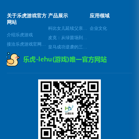
关于乐虎游戏官方
产品展示
应用领域
网站
科比女儿延续父亲遗志 努力推动女性运动员发展与平等机会
企业文化
介绍乐虎游戏
皮克：从绿茵场到音符间 足球与音乐的完美交融与创新之路
接洽乐虎游戏官网老虎机
皇马成功逆袭的三大战略布局与关键因素解析