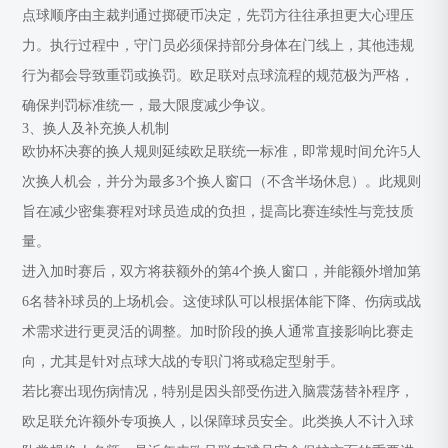
点球顺序由主裁判通过掷硬币决定，先罚方往往承担更大心理压
力。执行过程中，守门员必须保持部分身体在门线上，其他违规
行为都会导致重罚或换罚。欧足联对点球流程的规范极为严格，
确保判罚标准统一，最大限度减少争议。
3、换人及补充换人机制
欧协杯决赛的换人规则延续欧足联统一标准，即常规时间允许5人
次换人机会，并分为最多3个换人窗口（不含半场休息）。此规则
旨在减少密集赛程对球员造成的负担，提高比赛连续性与竞技质
量。
进入加时赛后，双方将获额外的第4个换人窗口，并能额外增加第
6名替补球员的上场机会。这使球队可以根据体能下降、伤病或战
术需求进行更灵活的调整。加时阶段的换人通常直接影响比赛走
向，尤其是针对点球大战的专职门将或稳定型射手。
若比赛出现伤病情况，特别是因头部受伤进入脑震荡替补程序，
欧足联允许额外专项换人，以保障球员安全。此类换人不计入球