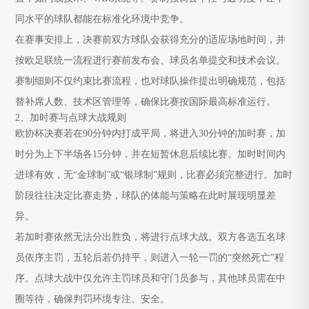
同水平的球队都能在标准化环境中竞争。
在赛事安排上，决赛前双方球队会获得充分的适应场地时间，并
按欧足联统一流程进行赛前发布会、球员名单提交和技术会议。
赛制细则不仅约束比赛流程，也对球队操作提出明确规范，包括
替补席人数、技术区管理等，确保比赛按国际最高标准运行。
2、加时赛与点球大战规则
欧协杯决赛若在90分钟内打成平局，将进入30分钟的加时赛，加
时分为上下半场各15分钟，并在短暂休息后续比赛。加时时间内
进球有效，无“金球制”或“银球制”规则，比赛必须完整进行。加时
阶段往往决定比赛走势，球队的体能与策略在此时展现明显差
异。
若加时赛依然无法分出胜负，将进行点球大战。双方各选五名球
员依序主罚，五轮后若仍持平，则进入一轮一罚的“突然死亡”程
序。点球大战中仅允许主罚球员和守门员参与，其他球员需在中
圈等待，确保判罚环境专注、安全。