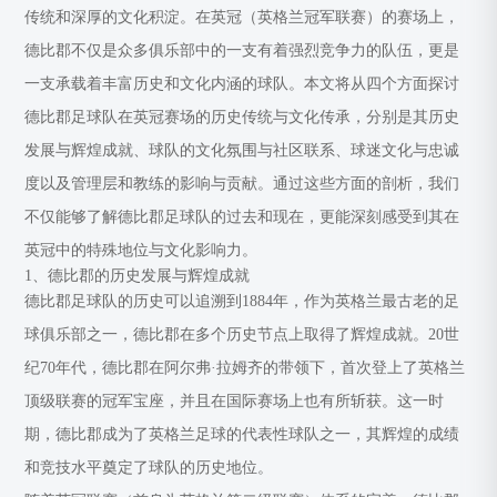
传统和深厚的文化积淀。在英冠（英格兰冠军联赛）的赛场上，
德比郡不仅是众多俱乐部中的一支有着强烈竞争力的队伍，更是
一支承载着丰富历史和文化内涵的球队。本文将从四个方面探讨
德比郡足球队在英冠赛场的历史传统与文化传承，分别是其历史
发展与辉煌成就、球队的文化氛围与社区联系、球迷文化与忠诚
度以及管理层和教练的影响与贡献。通过这些方面的剖析，我们
不仅能够了解德比郡足球队的过去和现在，更能深刻感受到其在
英冠中的特殊地位与文化影响力。
1、德比郡的历史发展与辉煌成就
德比郡足球队的历史可以追溯到1884年，作为英格兰最古老的足
球俱乐部之一，德比郡在多个历史节点上取得了辉煌成就。20世
纪70年代，德比郡在阿尔弗·拉姆齐的带领下，首次登上了英格兰
顶级联赛的冠军宝座，并且在国际赛场上也有所斩获。这一时
期，德比郡成为了英格兰足球的代表性球队之一，其辉煌的成绩
和竞技水平奠定了球队的历史地位。