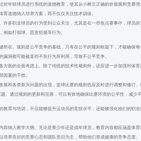
过对年轻球员进行系统的道德教育，使其从小树立正确的价值观和竞赛理
体育道德纳入培养方案，而不仅仅关注技术训练。
。许多职业球员的行为受到公众关注，尤其是在一些焦点赛事中，球员的
，例如打假球、恶意犯规等行为。
键所在。规则是公平竞争的基础，只有在公平的规则框架下，才能确保每
的漏洞都可能被某些不良行为所利用，导致不公平竞争。
各方面的全面考虑上。除了传统的技术性规则外，还应进一步加强对体育
部因素的干扰。
发展和各类新兴问题的出现，篮球比赛的规则也应及时进行调整和修订。例
议题。通过规则的更新和完善，可以有效地确保比赛环境的公平性，减少
的教育与培训，不仅能够提升运动员的竞技水平，还能够强化他们的职业
内容纳入教学大纲。无论是青少年还是成年球员，教育内容都应涵盖体育
以培养良好的竞赛心态和团队意识为主，帮助他们形成健康的竞争态度。