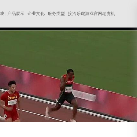
戏
产品展示
企业文化
服务类型
接洽乐虎游戏官网老虎机