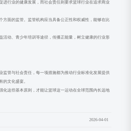
促进行业的健康发展，而社会责任则要求篮球行业在追求商业
个方面的监管。监管机构应当具备公正性和权威性，能够在比
益活动、青少年培训等途径，传播正能量，树立健康的行业形
业监管与社会责任，每一项措施都为推动行业标准化发展提供
有的文化盛宴。
强化这些基本原则，才能让篮球这一运动在全球范围内长远地
2026-04-01