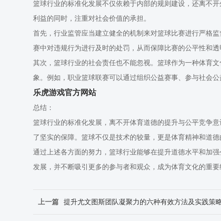
篮球行业的标准化发展不仅依赖于内部的规则建设，还离不开
利益的同时，注重对社会价值的承担。
首先，行业监管应当建立健全的机制来对篮球比赛进行严格监
赛中对违规行为进行及时的处罚，从而保障比赛的公平性和透
其次，篮球行业的社会责任也不能忽视。篮球作为一种体育文
象。例如，职业篮球联赛可以通过组织公益赛事、参与社会公
乐虎游戏官方网站
总结：
篮球行业的标准化发展，离不开体育道德的提升与公平竞争意
了坚实的保障。篮球不仅是技术的较量，更是体育精神和道德
通过上述各方面的努力，篮球行业能够在提升道德水平和加强
发展，并不断吸引更多的参与者和观众，成为体育文化的重要
上一篇
提升尤文图斯团队凝聚力的六种有效方法及实践策