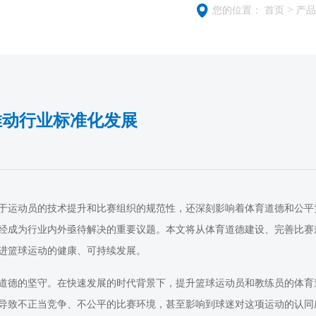
>
您的位置：
首页
产品
推动行业标准化发展
于运动员的技术提升和比赛组织的规范性，还深刻影响着体育道德和公平
经成为行业内外亟待解决的重要议题。本文将从体育道德建设、完善比赛
进篮球运动的健康、可持续发展。
道德的坚守。在快速发展的时代背景下，提升篮球运动员和教练员的体育
导致不正当竞争、不公平的比赛环境，甚至影响到球迷对这项运动的认同