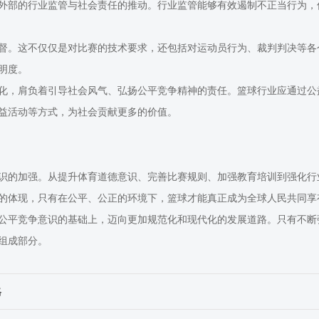
外部的行业监管与社会责任的推动。行业监管能够有效遏制不正当行为，
督。这不仅仅是对比赛的技术要求，还包括对运动员行为、裁判判决等各
明度。
化，肩负着引导社会风气、弘扬公平竞争精神的责任。篮球行业应通过公
益活动等方式，为社会贡献更多的价值。
识的加强。从提升体育道德意识、完善比赛规则、加强教育培训到强化行
的体现，只有在公平、公正的环境下，篮球才能真正成为全球人民共同享
公平竞争意识的基础上，迈向更加规范化和现代化的发展道路。只有不断
组成部分。
略