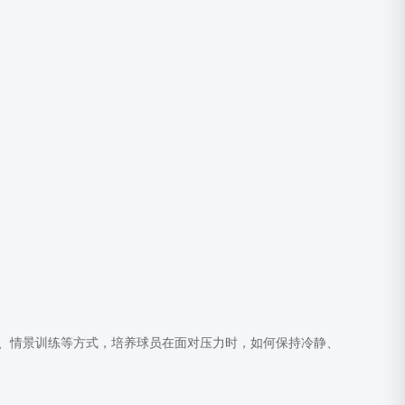
、情景训练等方式，培养球员在面对压力时，如何保持冷静、