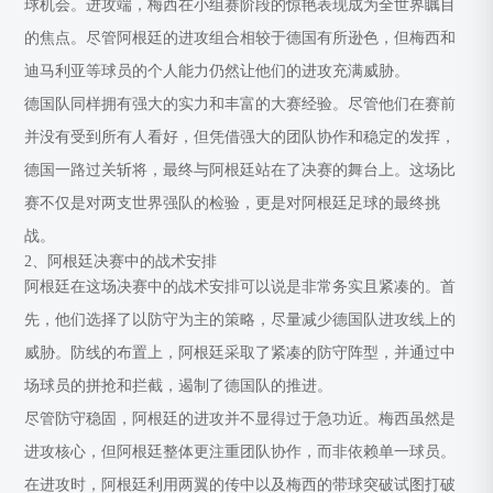
球机会。进攻端，梅西在小组赛阶段的惊艳表现成为全世界瞩目
的焦点。尽管阿根廷的进攻组合相较于德国有所逊色，但梅西和
迪马利亚等球员的个人能力仍然让他们的进攻充满威胁。
德国队同样拥有强大的实力和丰富的大赛经验。尽管他们在赛前
并没有受到所有人看好，但凭借强大的团队协作和稳定的发挥，
德国一路过关斩将，最终与阿根廷站在了决赛的舞台上。这场比
赛不仅是对两支世界强队的检验，更是对阿根廷足球的最终挑
战。
2、阿根廷决赛中的战术安排
阿根廷在这场决赛中的战术安排可以说是非常务实且紧凑的。首
先，他们选择了以防守为主的策略，尽量减少德国队进攻线上的
威胁。防线的布置上，阿根廷采取了紧凑的防守阵型，并通过中
场球员的拼抢和拦截，遏制了德国队的推进。
尽管防守稳固，阿根廷的进攻并不显得过于急功近。梅西虽然是
进攻核心，但阿根廷整体更注重团队协作，而非依赖单一球员。
在进攻时，阿根廷利用两翼的传中以及梅西的带球突破试图打破