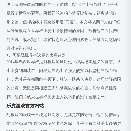
终，德国凭借着加时赛的一个进球，以1:0的比分战胜了阿根廷，
赢得了世界杯冠军。阿根廷球迷的心情无比复杂，距离梦想仅一
步之遥，但却始终未能跨越那道“门槛”。本文将从四个方面详细
探讨阿根廷在世界杯决赛中惜败德国的原因，分析他们在决赛中
的表现、战术安排、球员状态以及心理因素等，并最终对这场经
典对决进行总结。
1、阿根廷世界杯决赛的比赛背景
2014年巴西世界杯是阿根廷足球历史上极具纪实意义的赛事。从
小组赛到淘汰赛，阿根廷展现出了强大的实力和坚韧的战斗精
神，尤其是在梅西的带领下，球队一路杀入决赛。这场对阵德国
的决赛，无疑是阿根廷国家队梦寐以求的机会，能够夺得世界
杯，他们将成为世界杯历史上为数不多的冠军国家之一。
乐虎游戏官方网站
阿根廷的表现一直稳定且高效，尤其是在防守端，他们凭借着后
防线的稳固与门将罗梅罗的出色发挥，几乎没有给对手太多的进