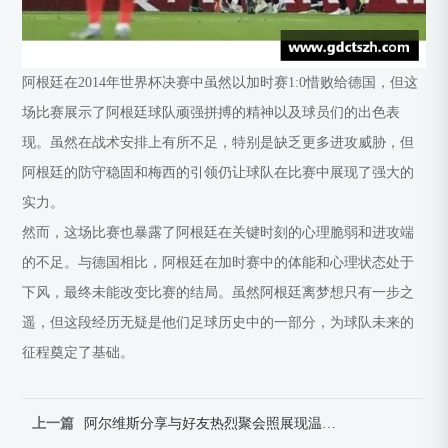
阿根廷在2014年世界杯决赛中虽然以加时赛1:0惜败给德国，但这
场比赛展示了阿根廷球队顽强拼搏的精神以及球员们的出色表
现。虽然在战术安排上有所不足，特别是缺乏更多进攻威胁，但
阿根廷的防守稳固和梅西的引领仍让球队在比赛中展现了强大的
实力。
然而，这场比赛也暴露了阿根廷在关键时刻的心理脆弱和进攻端
的不足。与德国相比，阿根廷在加时赛中的体能和心理状态处于
下风，最终未能改变比赛的结局。虽然阿根廷离梦想只有一步之
遥，但这段经历无疑是他们足球历史中的一部分，为球队未来的
征程奠定了基础。
上一篇
阿尔维斯分享与好友热烈聚会照展现温馨友谊瞬间