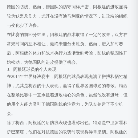
德国的防线。然而，德国队的防守同样严密，阿根廷的进攻显得
较为缺乏杀伤力，尤其在没有迪马利亚的情况下，进攻端的组织
与变化少了许多。
在比赛的前90分钟里，阿根廷的战术取得了一定的效果，双方在
常规时间内互不相让，最终未能分出胜负。然而，进入加时赛
后，阿根廷的体力和战术执行力逐渐受到考验，防线的稳固性开
始松动，为德国队的进攻提供了机会。
3、阿根廷球员的个人表现
在2014年世界杯决赛中，阿根廷的球员表现充满了拼搏和牺牲精
神，尤其是梅西的个人表现，赢得了世界各国球迷的尊敬。梅西
在整场比赛中一直承担着进攻核心的角色，虽然他没有进球，但
他用个人能力吸引了德国防线的注意力，为队友创造了不少机
会。
除了梅西，阿根廷的后防线表现也堪称出色。特别是中卫罗霍和
萨巴莱塔，他们在对抗德国的攻势时表现得异常坚韧。阿根廷的