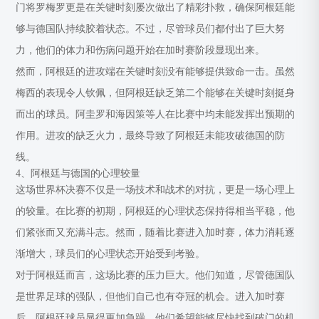
门将罗梅罗更是在关键时刻屡次做出了精彩扑救，确保阿根廷能
够与德国队持续胶着状态。不过，尽管球员们都付出了巨大努
力，他们的体力和伤病问题开始在加时赛阶段显现出来。
然而，阿根廷的进攻端在关键时刻没有能够提供致命一击。虽然
梅西的表现令人钦佩，但阿根廷缺乏第二个能够在关键时刻挺身
而出的球员。阿圭罗和海因策等人在比赛中均未能发挥出预期的
作用。进攻的缺乏火力，最终导致了阿根廷未能攻破德国的防
线。
4、阿根廷与德国的心理较量
这场世界杯决赛不仅是一场技术和战术的对抗，更是一场心理上
的较量。在比赛的初期，阿根廷的心理状态保持得相当平稳，他
们紧张而又充满斗志。然而，随着比赛进入加时赛，体力消耗逐
渐增大，球员们的心理状态开始受到考验。
对于阿根廷而言，这场比赛的压力巨大。他们知道，尽管德国队
是世界足球的强队，但他们自己也有夺冠的机会。进入加时赛
后，阿根廷球员显得更加急躁，他们希望能够尽快找到破门的机