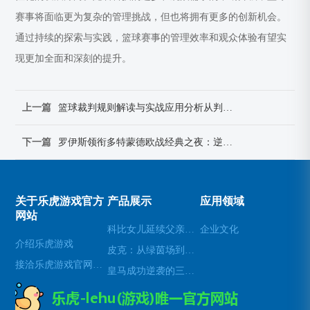
赛事将面临更为复杂的管理挑战，但也将拥有更多的创新机会。
通过持续的探索与实践，篮球赛事的管理效率和观众体验有望实
现更加全面和深刻的提升。
上一篇
篮球裁判规则解读与实战应用分析从判罚标准到比赛管理的全面指南
下一篇
罗伊斯领衔多特蒙德欧战经典之夜：逆袭与辉煌时刻的完美诠释
关于乐虎游戏官方
产品展示
应用领域
网站
科比女儿延续父亲遗志 努力推动女性运动员发展与平等机会
企业文化
介绍乐虎游戏
皮克：从绿茵场到音符间 足球与音乐的完美交融与创新之路
接洽乐虎游戏官网老虎机
皇马成功逆袭的三大战略布局与关键因素解析