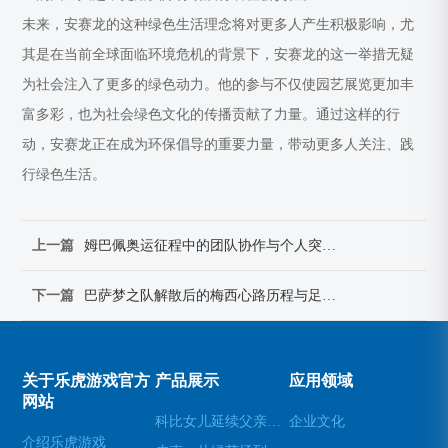
未来，安赛龙的这种绿色生活理念将对更多人产生积极影响，尤
其是在当前全球面临环境危机的背景下，安赛龙的这一举措无疑
为社会注入了更多的绿色动力。他的参与不仅使园艺展览更加丰
富多彩，也为社会绿色文化的传播贡献了力量。通过这样的行
动，安赛龙正在成为环保倡导的重要力量，带动更多人关注、践
行绿色生活。
上一篇
姆巴佩奥运征程中的团队协作与个人突破之路
下一篇
巴萨梦之队解散后的梅西心路历程与足球未来的抉择
关于乐虎游戏官方
产品展示
应用领域
网站
科比女儿延续父亲遗志 努力推动女性运动员发展与平等机会
企业文化
介绍乐虎游戏