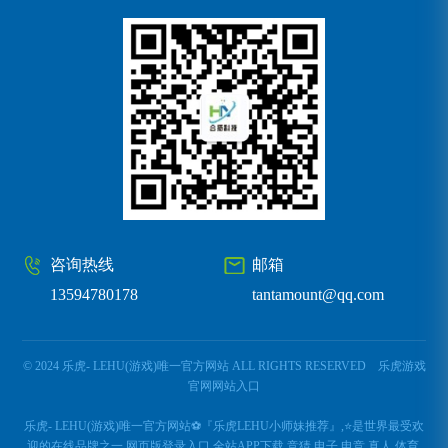
咨询热线
邮箱
13594780178
tantamount@qq.com
© 2024 乐虎- LEHU(游戏)唯一官方网站 ALL RIGHTS RESERVED
乐虎游戏
官网网站入口
乐虎- LEHU(游戏)唯一官方网站⚽️『乐虎LEHU小师妹推荐』,⭐️是世界最受欢
迎的在线品牌之一,网页版登录入口,全站APP下载,竞猜,电子,电竞,真人,体育,