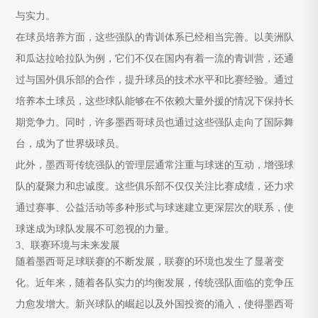
与实力。
在球员培养方面，这些强队的青训体系已经相当完善。以美洲队
和瓜达拉哈拉队为例，它们不仅在国内有着一流的青训营，还通
过与国外俱乐部的合作，提升球员的技术水平和比赛经验。通过
培养本土球员，这些球队能够在不依赖大量外援的情况下保持长
期竞争力。同时，许多墨西哥球员也通过这些强队走向了国际舞
台，成为了世界级球员。
此外，墨西哥传统强队的管理层通常注重与球迷的互动，增强球
队的凝聚力和忠诚度。这些俱乐部不仅仅关注比赛成绩，还力求
通过赛事、公益活动等多种形式与球迷建立更深层次的联系，使
球迷成为球队发展不可忽视的力量。
3、联赛环境与未来发展
随着墨西哥足球联赛的不断发展，联赛的环境也发生了显著变
化。近年来，随着各队实力的均衡发展，传统强队面临的竞争压
力愈发增大。新兴球队的崛起以及外国投资的涌入，使得墨西哥