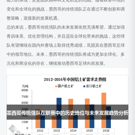
能力的体现，更是团队精神和文化积淀的结晶。随着联赛环境的
变化和全球化的挑战，墨西哥的传统强队正在通过不断创新和调
整策略，迎接新的发展机遇。
总的来说，墨西哥传统强队的未来发展依然充满希望。通过加强
青训体系、优化管理结构，并且适应全球化带来的挑战，这些球
队有望继续在国内外赛场上取得优秀成绩，巩固其在墨西哥足球
中的领导地位。未来，墨西哥的传统强队将成为更加全球化、多
元化和商业化的存在，继续推动墨西哥足球向前发展。